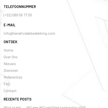
TELEFOONNUMMER
(+32) 089 56 77 05
E-MAIL
info@hendrixdakbedekking.com
ONTDEK
Home
Over Ons
Nieuws
Diensten
Referenties
FAQ
Contact
RECENTE POSTS
Wist je dat..... Wij een IKO certified contractor zijn?