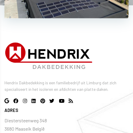
Hendrix Dakbedekking is een familiebedrijf uit Limburg dat zich
specialiseert in het isoleren en afdichten van platte daken.
ADRES
Diestersteenweg 348
​​​​​​3680 Maaseik België