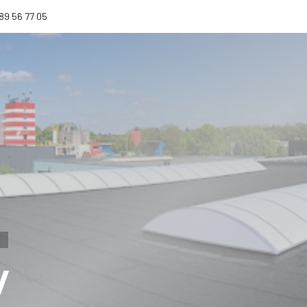
)89 56 77 05
W