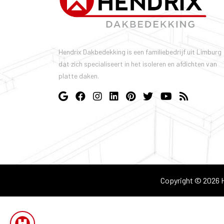
Hendrix Dakbedekking is een familiebedrijf uit Limburg
dat zich specialiseert in het isoleren en afdichten van
platte daken.
Copyright © 2026 H