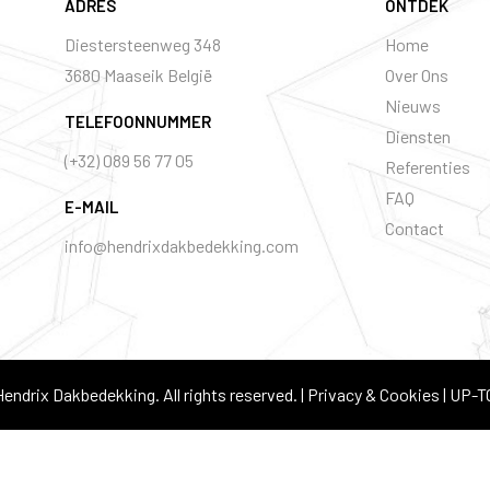
ADRES
ONTDEK
Diestersteenweg 348
Home
​​​​​​3680 Maaseik België
Over Ons
Nieuws
TELEFOONNUMMER
Diensten
(+32) 089 56 77 05
Referenties
FAQ
E-MAIL
Contact
info@hendrixdakbedekking.com
endrix Dakbedekking. All rights reserved. |
Privacy & Cookies
|
UP-T