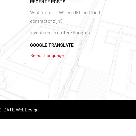
RECENTE POSTS
Wist je dat..... Wij een IKO certified
contractor zijn?
Investeren in grotere hoogtes!
GOOGLE TRANSLATE
Select Language
O-DATE WebDesign