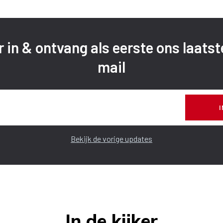
er in & ontvang als eerste ons laats
mail
Bekijk de vorige updates
In de kijker